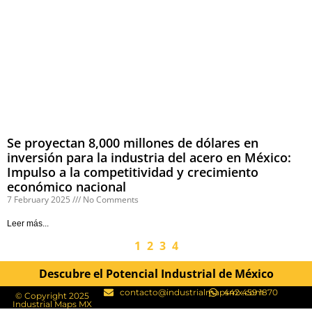
Se proyectan 8,000 millones de dólares en
inversión para la industria del acero en México:
Impulso a la competitividad y crecimiento
económico nacional
7 February 2025
No Comments
Leer más...
1
2
3
4
Descubre el Potencial Industrial de México
contacto@industrialmapsmx.com
442 459 1870
© Copyright 2025
Industrial Maps MX​