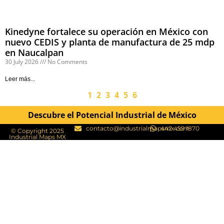
Kinedyne fortalece su operación en México con
nuevo CEDIS y planta de manufactura de 25 mdp
en Naucalpan
30 July 2026
No Comments
Leer más...
1
2
3
4
5
6
Descubre el Potencial Industrial de México
contacto@industrialmapsmx.com
442 459 1870
© Copyright 2025
Industrial Maps MX​