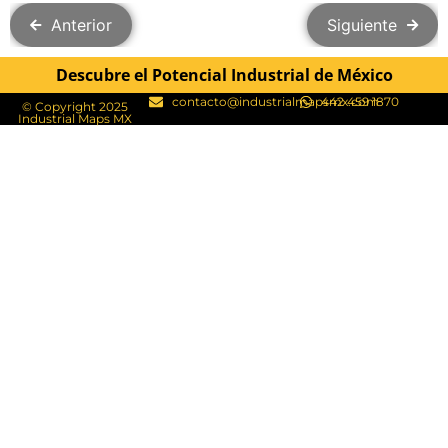
Anterior
Siguiente
Descubre el Potencial Industrial de México
contacto@industrialmapsmx.com
442 459 1870
© Copyright 2025
Industrial Maps MX​