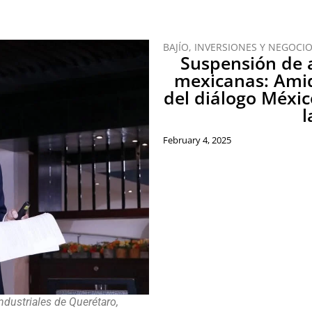
BAJÍO
,
INVERSIONES Y NEGOCI
Suspensión de 
mexicanas: Amiq
del diálogo Méxic
l
February 4, 2025
dustriales de Querétaro,