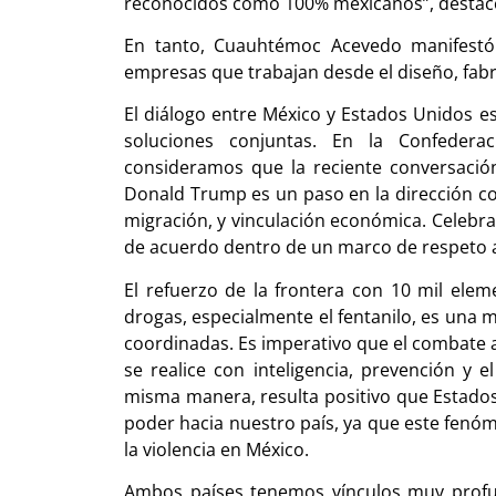
reconocidos como 100% mexicanos”, destac
En tanto, Cuauhtémoc Acevedo manifestó
empresas que trabajan desde el diseño, fabr
El diálogo entre México y Estados Unidos 
soluciones conjuntas. En la Confedera
consideramos que la reciente conversación
Donald Trump es un paso en la dirección cor
migración, y vinculación económica. Celeb
de acuerdo dentro de un marco de respeto a
El refuerzo de la frontera con 10 mil elem
drogas, especialmente el fentanilo, es una 
coordinadas. Es imperativo que el combate a l
se realice con inteligencia, prevención y e
misma manera, resulta positivo que Estados
poder hacia nuestro país, ya que este fenóm
la violencia en México.
Ambos países tenemos vínculos muy profu