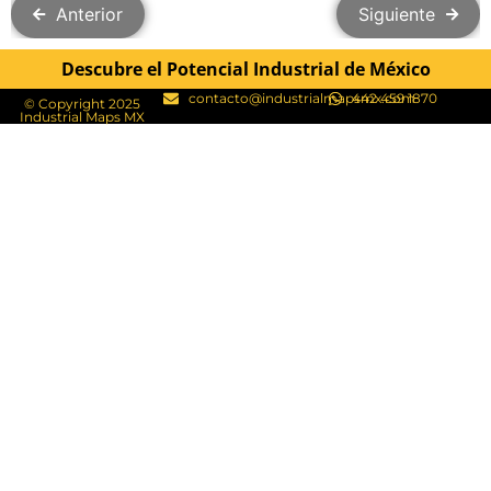
Anterior
Siguiente
Descubre el Potencial Industrial de México
contacto@industrialmapsmx.com
442 459 1870
© Copyright 2025
Industrial Maps MX​