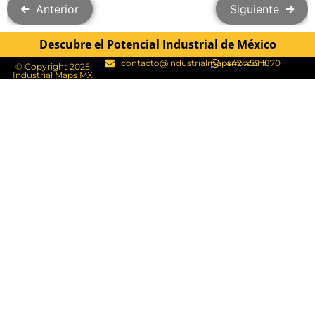
Anterior
Siguiente
Descubre el Potencial Industrial de México
contacto@industrialmapsmx.com
442 459 1870
© Copyright 2025
Industrial Maps MX​