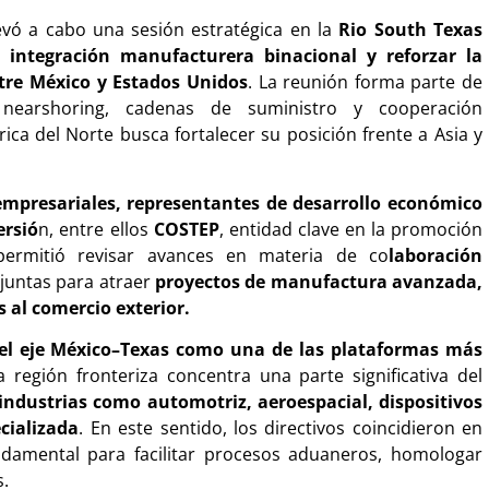
evó a cabo una sesión estratégica en la
Rio South Texas
a integración manufacturera binacional y reforzar la
ntre México y Estados Unidos
. La reunión forma parte de
earshoring, cadenas de suministro y cooperación
ca del Norte busca fortalecer su posición frente a Asia y
empresariales, representantes de desarrollo económico
ersió
n, entre ellos
COSTEP
, entidad clave en la promoción
 permitió revisar avances en materia de co
laboración
njuntas para atraer
proyectos de manufactura avanzada,
s al comercio exterior.
el eje México–Texas como una de las plataformas más
a región fronteriza concentra una parte significativa del
industrias como automotriz, aeroespacial, dispositivos
cializada
. En este sentido, los directivos coincidieron en
ndamental para facilitar procesos aduaneros, homologar
s.