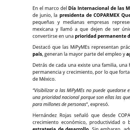
En el marco del
Día Internacional de las 
de junio, la
presidenta de COPARMEX Quer
pequeñas y medianas empresas represen
mexicana y llamó a que dejen de ser úni
convertirse en una
prioridad permanente d
Destacó que las MiPyMEs representan prá
país
, generan la mayor parte del empleo y
a
Detrás de cada una existe una familia, un
permanencia y crecimiento, por lo que fortal
de México.
“Visibilizar a las MiPyMEs no puede quedarse 
una prioridad nacional porque son ellas las qu
para millones de personas
“, expresó.
Hernández Rojas señaló que desde COPAR
crecimiento económico, productividad o b
estrategia de desarrollo
. Sin embargo, adv