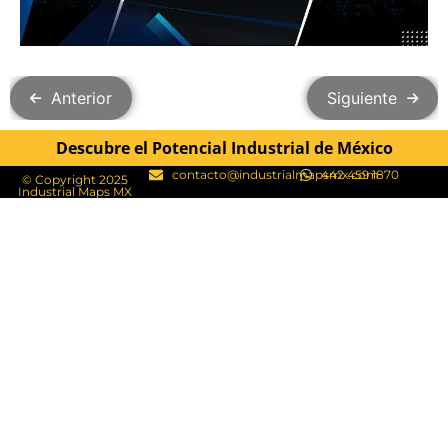
Anterior
Siguiente
Descubre el Potencial Industrial de México
contacto@industrialmapsmx.com
442 459 1870
© Copyright 2025
Industrial Maps MX​