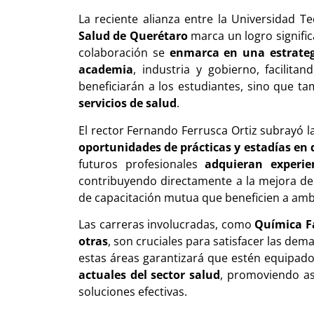
La reciente alianza entre la Universidad T
Salud de Querétaro
marca un logro significa
colaboración se
enmarca en una estrategi
academia
, industria y gobierno, facilit
beneficiarán a los estudiantes, sino que t
servicios de salud
.
El rector Fernando Ferrusca Ortiz subrayó la
oportunidades de prácticas y estadías en d
futuros profesionales
adquieran experien
contribuyendo directamente a la mejora de
de capacitación mutua que beneficien a amb
Las carreras involucradas, como
Química Fa
otras
, son cruciales para satisfacer las de
estas áreas garantizará que estén equipad
actuales del sector salud
, promoviendo as
soluciones efectivas.