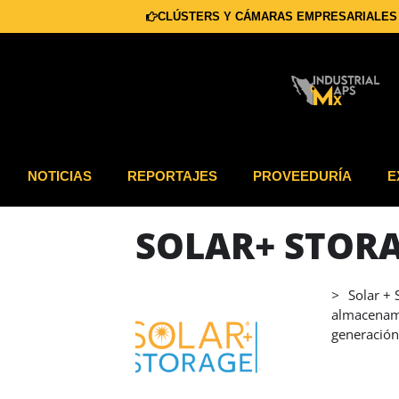
CLÚSTERS Y CÁMARAS EMPRESARIALES
NOTICIAS
REPORTAJES
PROVEEDURÍA
E
SOLAR+ STOR
05
>
Solar + 
07
almacenami
MAR
generación