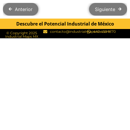
Anterior
Siguiente
Descubre el Potencial Industrial de México
contacto@industrialmapsmx.com
442 459 1870
© Copyright 2025
Industrial Maps MX​