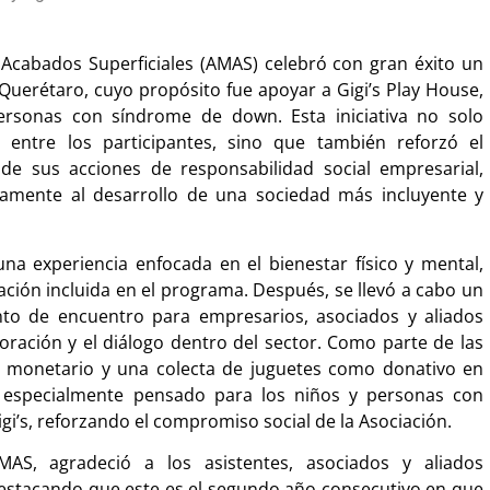
 Acabados Superficiales (AMAS) celebró con gran éxito un
Querétaro, cuyo propósito fue apoyar a Gigi’s Play House,
rsonas con síndrome de down. Esta iniciativa no solo
 entre los participantes, sino que también reforzó el
 sus acciones de responsabilidad social empresarial,
vamente al desarrollo de una sociedad más incluyente y
una experiencia enfocada en el bienestar físico y mental,
ción incluida en el programa. Después, se llevó a cabo un
to de encuentro para empresarios, asociados y aliados
ración y el diálogo dentro del sector. Como parte de las
o monetario y una colecta de juguetes como donativo en
co especialmente pensado para los niños y personas con
’s, reforzando el compromiso social de la Asociación.
MAS, agradeció a los asistentes, asociados y aliados
 destacando que este es el segundo año consecutivo en que