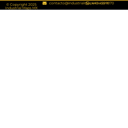
contacto@industrialmapsmx.com
442 459 1870
© Copyright 2025
Industrial Maps MX​