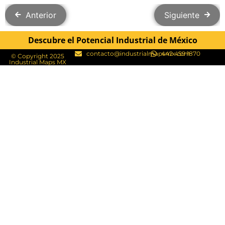
Anterior
Siguiente
Descubre el Potencial Industrial de México
contacto@industrialmapsmx.com
442 459 1870
© Copyright 2025
Industrial Maps MX​