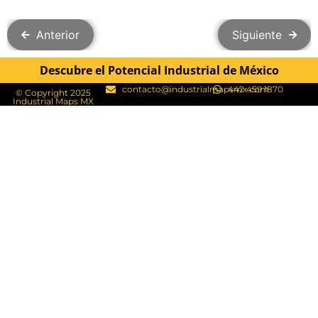
Anterior
Siguiente
Descubre el Potencial Industrial de México
contacto@industrialmapsmx.com
442 459 1870
© Copyright 2025
Industrial Maps MX​