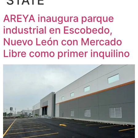
STATE
AREYA inaugura parque
industrial en Escobedo,
Nuevo León con Mercado
Libre como primer inquilino