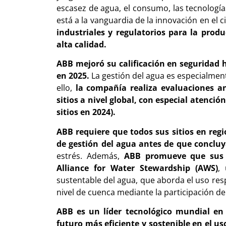
escasez de agua, el consumo, las tecnologí
está a la vanguardia de la innovación en el 
industriales y regulatorios para la prod
alta calidad.
ABB mejoró su calificación en seguridad h
en 2025.
La gestión del agua es especialment
ello,
la compañía realiza evaluaciones an
sitios a nivel global, con especial atenció
sitios en 2024).
ABB requiere que todos sus sitios en reg
de gestión del agua antes de que concluy
estrés. Además,
ABB promueve que sus i
Alliance for Water Stewardship (AWS)
,
sustentable del agua, que aborda el uso resp
nivel de cuenca mediante la participación de
ABB es un líder tecnológico mundial en 
futuro más eficiente y sostenible en el us