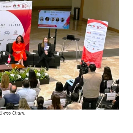
s Swiss Cham
.