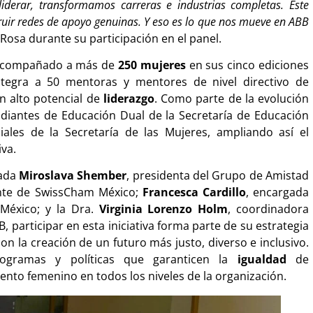
iderar, transformamos carreras e industrias completas. Este
uir redes de apoyo genuinas. Y eso es lo que nos mueve en ABB
 Rosa durante su participación en el panel.
compañado a más de
250 mujeres
en sus cinco ediciones
ntegra a 50 mentoras y mentores de nivel directivo de
n alto potencial de
liderazgo
. Como parte de la evolución
diantes de Educación Dual de la Secretaría de Educación
iales de la Secretaría de las Mujeres, ampliando así el
iva.
tada
Miroslava Shember
, presidenta del Grupo de Amistad
ente de SwissCham México;
Francesca Cardillo
, encargada
México; y la Dra.
Virginia Lorenzo Holm
, coordinadora
 participar en esta iniciativa forma parte de su estrategia
 la creación de un futuro más justo, diverso e inclusivo.
ogramas y políticas que garanticen la
igualdad
de
lento femenino en todos los niveles de la organización.