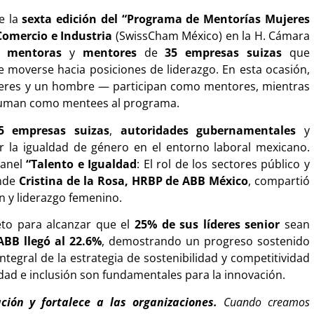
e la
sexta edición del “Programa de Mentorías Mujeres
omercio e Industria
(SwissCham México) en la H. Cámara
0 mentoras
y
mentores
de
35 empresas suizas
que
 moverse hacia posiciones de liderazgo. En esta ocasión,
res y un hombre — participan como mentores, mientras
 suman como mentees al programa.
35 empresas suizas
,
autoridades gubernamentales
y
 la igualdad de género en el entorno laboral mexicano.
panel
“Talento e Igualdad
: El rol de los sectores público y
onde
Cristina de la Rosa, HRBP de ABB México
, compartió
n y liderazgo femenino.
to para alcanzar que el
25% de sus líderes senior
sean
ABB llegó al 22.6%
, demostrando un progreso sostenido
ntegral de la estrategia de sostenibilidad y competitividad
dad e inclusión son fundamentales para la innovación.
ción y fortalece a las organizaciones.
Cuando creamos